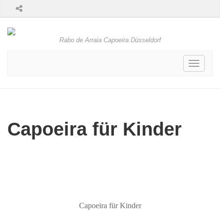
Rabo de Arraia Capoeira Düsseldorf
Toggle
navigati
Capoeira für Kinder
Capoeira für Kinder