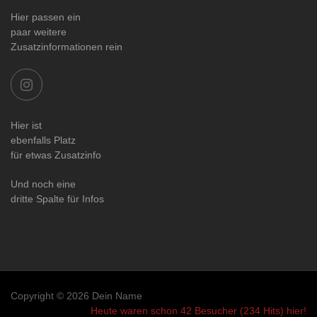
Hier passen ein
paar weitere
Zusatzinformationen rein
Hier ist
ebenfalls Platz
für etwas Zusatzinfo
Und noch eine
dritte Spalte für Infos
Copyright © 2026 Dein Name
Heute waren schon 42 Besucher (234 Hits) hier!