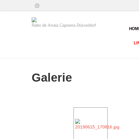
Rabo de Arraia Capoeira Düsseldorf
HOM
LI
Galerie