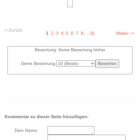
<-Zurück
1
2
3
4
5
6
7
8
...
16
Weiter ->
Bewertung: Keine Bewertung bisher
Deine Bewertung:
Kommentar zu dieser Seite hinzufügen:
Dein Name: